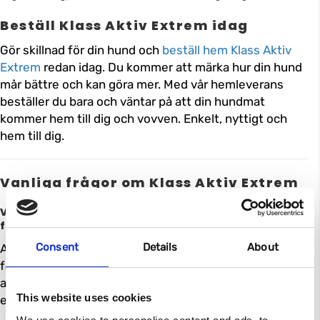
Beställ Klass Aktiv Extrem idag
Gör skillnad för din hund och
beställ hem Klass Aktiv
Extrem
redan idag. Du kommer att märka hur din hund
mår bättre och kan göra mer. Med vår hemleverans
beställer du bara och väntar på att din hundmat
kommer hem till dig och vovven. Enkelt, nyttigt och
hem till dig.
Vanliga frågor om Klass Aktiv Extrem
Vilken slags hundar är Klass Aktiv Extrem till
för?
Consent
Details
About
Alla hundar kan äta Klass Aktiv Extrem, men
färskfodret är främst framtaget med tanke på mycket
aktiva hundar, hundar som tävlar i till exempel agility
This website uses cookies
eller hundar som av andra anledning är mycket aktiva.