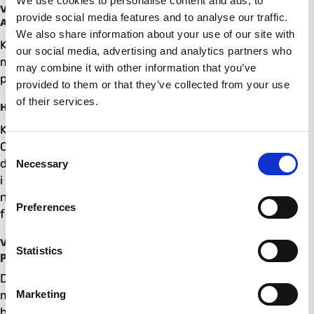
We use cookies to personalise content and ads, to
Vilka slags ingredienser innehåller Klass
provide social media features and to analyse our traffic.
Aktiv Extrem?
We also share information about your use of our site with
Klass Aktiv Extrem består av nötkött, syrade
our social media, advertising and analytics partners who
mejeriprodukter, spannmål (havre, vete, korn),
may combine it with other information that you’ve
potatismjöl, linfrö, melass och mineralämnen.
provided to them or that they’ve collected from your use
of their services.
Hur bör Klass Aktiv Extrem förvaras?
Klass Aktiv Extrem bör förvaras i frysen inställd på -18
C eller kallare och tinas innan utfodring. Den håller i ett
C
dygn i kyl efter upptining. Förvara ej Klass Aktiv Extrem
Necessary
o
i plastförpackningen efter upptining. Hållbarheten är
n
nio månader efter tillverkningsdatumet angivet på
s
Preferences
förpackningen.
e
n
Vad är den rekommenderade
t
Statistics
portionsstorleken för Klass Aktiv Extrem?
S
Den exakta doseringen av Klass Aktiv Extrem beror
e
Marketing
mycket på din hund. Saker som ålder, aktivitetsgrad,
l
hundens ämnesomsättning, med mera påverkar den