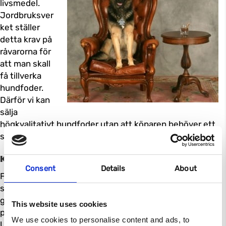
livsmedel.
Jordbruksver
ket ställer
detta krav på
råvarorna för
att man skall
få tillverka
hundfoder.
Därför vi kan
sälja
högkvalitativt hundfoder utan att köparen behöver ett
speciellt tillstånd.
Klass Hundfoder – en lång tradition
Consent
Details
About
Företaget grundades av Familjen Engman i Sundsvall i
slutet av 1960-talet. Utvecklingen av fodret
genomfördes i samarbete med Gustav Åhman,
This website uses cookies
professor emeritus vid Lantbruksuniversitetet i
We use cookies to personalise content and ads, to
Uppsala. Vidareutvecklingen av vårt foder har