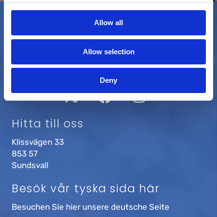
c
t
Allow all
i
o
Allow selection
n
Deny
Hitta till oss
Klissvägen 33
853 57
Sundsvall
Besök vår tyska sida här
Besuchen Sie hier unsere deutsche Seite