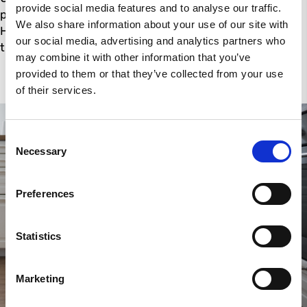
provide social media features and to analyse our traffic.
professor Birgitta Åhman, Gustavs dotter, jobbat med.
We also share information about your use of our site with
Hon arbetar också vid Lantbruksuniversitetet, så
our social media, advertising and analytics partners who
traditionen lever kvar i familjen.
may combine it with other information that you’ve
provided to them or that they’ve collected from your use
of their services.
C
Necessary
o
n
s
Preferences
e
n
t
Statistics
S
e
Marketing
l
e