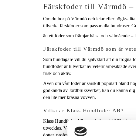
Färskfoder till Värmdö –
Om du bor på Värmdö och letar efter högkvalitati
tillverka färskfoder som passar alla hundraser. G
än ett foder som främjar hälsa och välmående – b
Färskfoder till Värmdö som är vete
Som hundägare vill du självklart att din trogna 
hundfoder är tillverkat av veterinärbesiktade sv
frisk och aktiv.
Även om vårt foder är särskilt populärt bland hö
godkända av Jordbruksverket, kan du känna dig 
den lite mer kräsna vovven.
Vilka är Klass Hundfoder AB?
Klass Hundfoder AB grundades på 1960-talet av f
utvecklas. Vårt hundfoder togs fram i nära sam
dotter, professor Birgitta Åhman, fortsatt att bidr