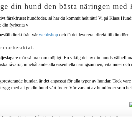
 ge din hund den bästa näringen med
vt färskfruset hundfoder, så har du kommit helt rätt! Vi på Klass Hundf
e din fyrbenta v
eställ direkt från vår
webbshop
och få det levererat direkt till din dörr.
rinärbesiktat.
följeslagare mår så bra som möjligt. En viktig del av din hunds välbefi
enska råvaror, innehållande alla essentiella näringsämnen, vitaminer och
gpresterande hundar, är det anpassat för alla typer av hundar. Tack var
trygg med att ge din hund vårt foder. Vår variant av hundfoder som he
amiljen Engman från Sundsvall, och har sedan dess fortsatt att
arbete med professor emeritus Gustav Åhman vid Uppsala Lantbruksunive
a till vår produktutveckling.