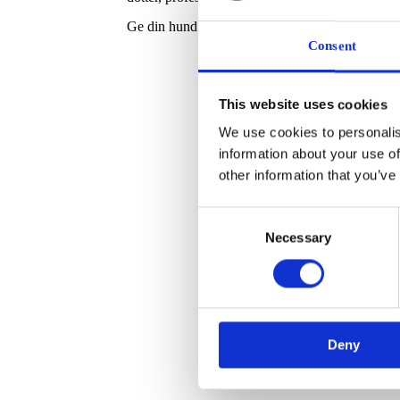
Ge din hund den näring den förtjänar och
bestäl
Consent
This website uses cookies
We use cookies to personalis
information about your use of
other information that you’ve
C
Necessary
o
n
s
e
n
Deny
t
S
e