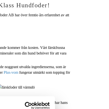
 Klass Hundfoder!
oder AB har över femtio års erfarenhet av att
nnande kommer från kosten. Vårt färskfrusna
 mineraler som din hund behöver för att vara
e de noggrant utvalda ingredienserna, som är
ter
Plus-vom
fungerar utmärkt som topping för
rsitet. Efter Gustavs pensionering har hans